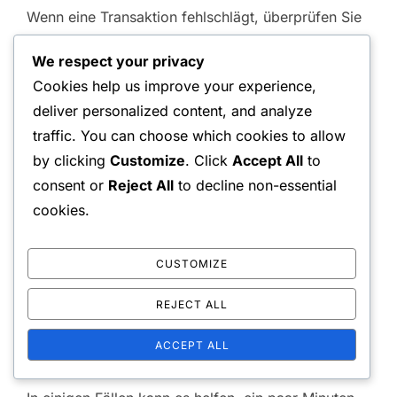
Wenn eine Transaktion fehlschlägt, überprüfen Sie
zunächst Ihre Internetverbindung. Eine schwache
We respect your privacy
oder instabile Verbindung kann den
Cookies help us improve your experience,
Zahlungsprozess unterbrechen. Das Neustarten
deliver personalized content, and analyze
Ihres Routers oder das Wechseln zu einer
traffic. You can choose which cookies to allow
kabelgebundenen Verbindung kann helfen, die
by clicking
Customize
. Click
Accept All
to
Stabilität zu verbessern.
consent or
Reject All
to decline non-essential
cookies.
Als Nächstes sollten Sie den Cache Ihrer
PlayStation-Konsole oder der PlayStation-App
CUSTOMIZE
leeren. Dies kann Probleme lösen, die durch
veraltete Daten verursacht werden. Wenn Sie die
REJECT ALL
App verwenden, stellen Sie sicher, dass sie auf die
ACCEPT ALL
neueste Version aktualisiert ist.