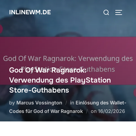
Skip
Search
INLINEWM.DE
to
TOGGLE
for:
content
God Of War Ragnarok:
Verwendung des PlayStation
Store-Guthabens
by
Marcus Vossington
in
Einlösung des Wallet-
Posted
Codes für God of War Ragnarok
on
16/02/2026
on