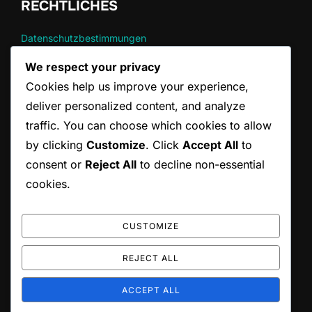
RECHTLICHES
Datenschutzbestimmungen
Nutzungsbedingungen
We respect your privacy
Kontaktieren Sie uns
Cookies help us improve your experience,
Wer wir sind
Cookie-Richtlinie
deliver personalized content, and analyze
traffic. You can choose which cookies to allow
by clicking
Customize
. Click
Accept All
to
KATEGORIEN
consent or
Reject All
to decline non-essential
DLC-Einlösung für God of War Ragnarok
cookies.
Edition-Upgrades für God of War Ragnarok
Einlösung des Wallet-Codes für God of War Ragnarok
CUSTOMIZE
REJECT ALL
Copyright © 2026 inlinewm.de
ACCEPT ALL
Inspiro Theme
by
WPZOOM