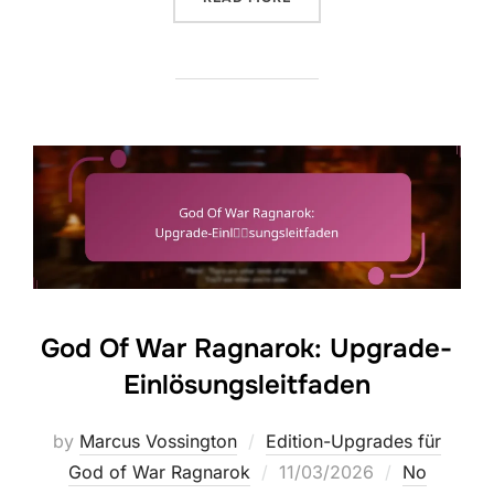
God Of War Ragnarok: Upgrade-
Einlösungsleitfaden
by
Marcus Vossington
Edition-Upgrades für
Posted
God of War Ragnarok
11/03/2026
No