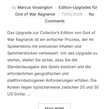
by
Marcus Vossington
Edition-Upgrades für
Posted
God of War Ragnarok
11/03/2026
No
on
Comments
Das Upgrade zur Collector’s Edition von God of
War Ragnarok ist ein einfacher Prozess, der Ihr
Spielerlebnis mit exklusiven Inhalten und
Sammlerstücken verbessert. Um das Upgrade zu
starten, stellen Sie sicher, dass Sie die
Standardausgabe des Spiels besitzen und die
erforderlichen geografischen und
plattformbezogenen Anforderungen erfüllen. Die
Kosten liegen typischerweise zwischen 20 und 30
US-Dollar, …
“GOD OF WAR RAGNAROK: 
READ MORE