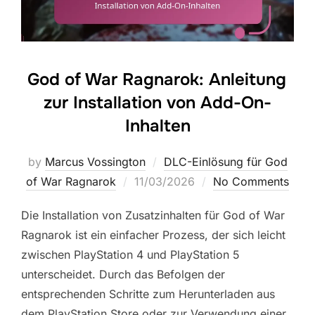
God of War Ragnarok: Anleitung
zur Installation von Add-On-
Inhalten
by
Marcus Vossington
DLC-Einlösung für God
Posted
of War Ragnarok
11/03/2026
No Comments
on
Die Installation von Zusatzinhalten für God of War
Ragnarok ist ein einfacher Prozess, der sich leicht
zwischen PlayStation 4 und PlayStation 5
unterscheidet. Durch das Befolgen der
entsprechenden Schritte zum Herunterladen aus
dem PlayStation Store oder zur Verwendung einer