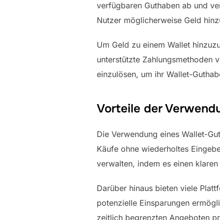
verfügbaren Guthaben ab und ver
Nutzer möglicherweise Geld hinz
Um Geld zu einem Wallet hinzuzuf
unterstützte Zahlungsmethoden v
einzulösen, um ihr Wallet-Gutha
Vorteile der Verwend
Die Verwendung eines Wallet-Guth
Käufe ohne wiederholtes Eingeben
verwalten, indem es einen klaren 
Darüber hinaus bieten viele Plat
potenzielle Einsparungen ermögli
zeitlich begrenzten Angeboten pr