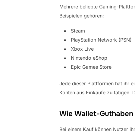
Mehrere beliebte Gaming-Plattfo
Beispielen gehören:
Steam
PlayStation Network (PSN)
Xbox Live
Nintendo eShop
Epic Games Store
Jede dieser Plattformen hat ihr e
Konten aus Einkäufe zu tätigen. D
Wie Wallet-Guthaben 
Bei einem Kauf können Nutzer ih