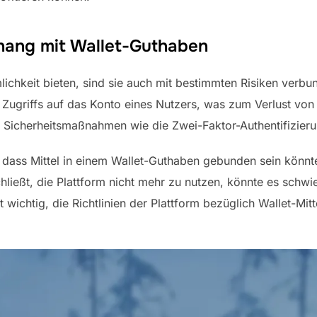
hang mit Wallet-Guthaben
hkeit bieten, sind sie auch mit bestimmten Risiken verbun
Zugriffs auf das Konto eines Nutzers, was zum Verlust von M
e Sicherheitsmaßnahmen wie die Zwei-Faktor-Authentifizier
n, dass Mittel in einem Wallet-Guthaben gebunden sein könnt
ießt, die Plattform nicht mehr zu nutzen, könnte es schwie
 wichtig, die Richtlinien der Plattform bezüglich Wallet-Mi