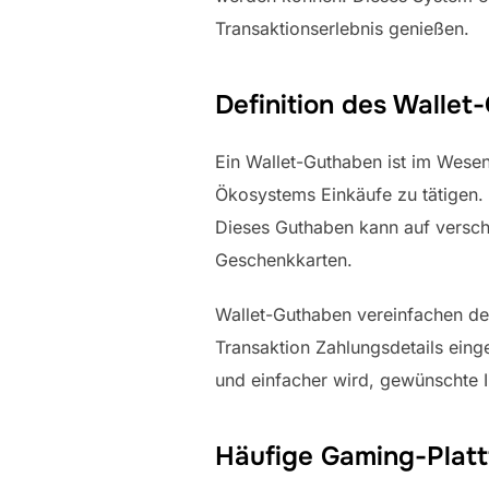
Transaktionserlebnis genießen.
Definition des Wallet
Ein Wallet-Guthaben ist im Wesen
Ökosystems Einkäufe zu tätigen. 
Dieses Guthaben kann auf versch
Geschenkkarten.
Wallet-Guthaben vereinfachen den
Transaktion Zahlungsdetails eing
und einfacher wird, gewünschte I
Häufige Gaming-Plat