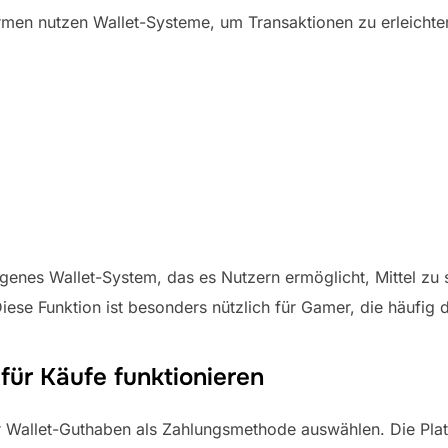
rmen nutzen Wallet-Systeme, um Transaktionen zu erleicht
igenes Wallet-System, das es Nutzern ermöglicht, Mittel zu 
iese Funktion ist besonders nützlich für Gamer, die häufig di
für Käufe funktionieren
r Wallet-Guthaben als Zahlungsmethode auswählen. Die Pla