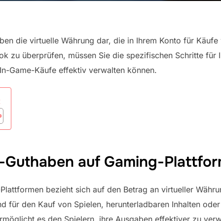
ben die virtuelle Währung dar, die in Ihrem Konto für Käufe 
 zu überprüfen, müssen Sie die spezifischen Schritte für 
e In-Game-Käufe effektiv verwalten können.
:
et-Guthaben auf Gaming-Plattfo
lattformen bezieht sich auf den Betrag an virtueller Währu
nd für den Kauf von Spielen, herunterladbaren Inhalten od
öglicht es den Spielern, ihre Ausgaben effektiver zu verw