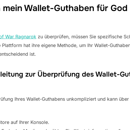
h mein Wallet-Guthaben für God
of War Ragnarok
zu überprüfen, müssen Sie spezifische Schr
Plattform hat ihre eigene Methode, um Ihr Wallet-Guthaben
ntscheidend ist.
nleitung zur Überprüfung des Wallet-G
prüfung Ihres Wallet-Guthabens unkompliziert und kann über
tore auf Ihrer Konsole.